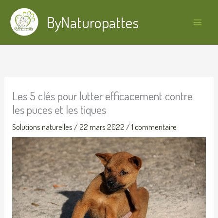
Aller
Main
ByNaturopattes
au
Menu
contenu
Les 5 clés pour lutter efficacement contre
les puces et les tiques
Solutions naturelles
/
22 mars 2022
/
1 commentaire